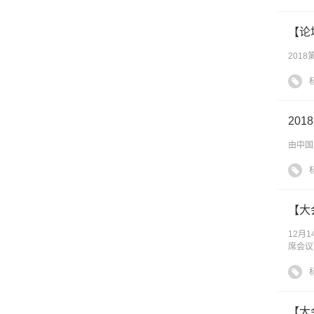
【论
201
20
由中国
【大
12月
席会议
【大