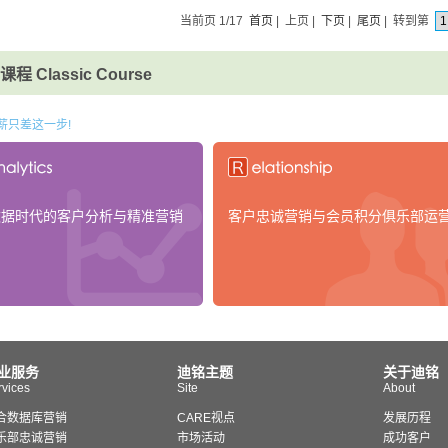
当前页 1/17
首页
| 上页 |
下页
|
尾页
| 转到第
程 Classic Course
薪只差这一步!
数据时代的客户分析与精准营销
客户忠诚营销与会员积分俱乐部运
业服务
迪铭主题
关于迪铭
rvices
Site
About
合数据库营销
CARE视点
发展历程
乐部忠诚营销
市场活动
成功客户