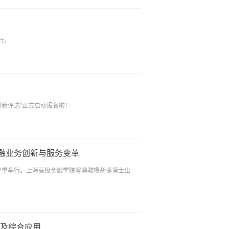
行。
创新评选”正式启动报名啦！
融业务创新与服务变革
学隆重举行。上海高级金融学院客聘教授胡捷博士出
考及综合应用