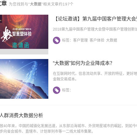
文章
为您找到与“
大数据
”相关文章约197个
【论坛邀请】第九届中国客户管理大会
2018第九届中国客户管理大会暨中国客户管理创新
标签：
客户管理
客户体验
大数据
“大数据”如何为企业降成本？
在互联网时代，信息流动共享、开放的特征，更好
金融交易成本。
标签：
后人群消费大数据分析
放40年来，中国的城镇化发展迅速，从东部沿海城市、外贸明星城市的崛起，到如
步向省会城市、直辖市、计划单列市等一二线大城市集聚。