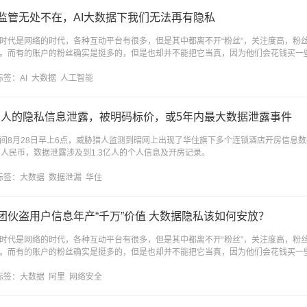
监管无处不在，AI大数据下我们无法再有隐私
时代是网络的时代，各种互动平台有很多，但是其中都离不开“粉丝”，关注度高，粉
。而有的账户的粉丝确实是挺多的，但是也却并不能把它当真，因为他们会花钱买一
标签：
AI
大数据
人工智能
3亿人的隐私信息泄露，被明码标价，或5年内最大数据泄露事件
间8月28日早上6点，威胁猎人监测到暗网上出现了华住旗下多个连锁酒店开房信息
万人民币，数据泄露涉及到1.3亿人的个人信息及开房记录。
标签：
大数据
数据泄漏
华住
团伙盗用户信息年产“千万”价值 大数据隐私该如何安放？
时代是网络的时代，各种互动平台有很多，但是其中都离不开“粉丝”，关注度高，粉
。而有的账户的粉丝确实是挺多的，但是也却并不能把它当真，因为他们会花钱买一
标签：
大数据
阿里
网络安全