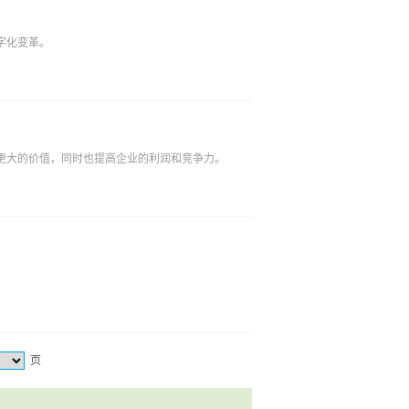
字化变革。
更大的价值，同时也提高企业的利润和竞争力。
页