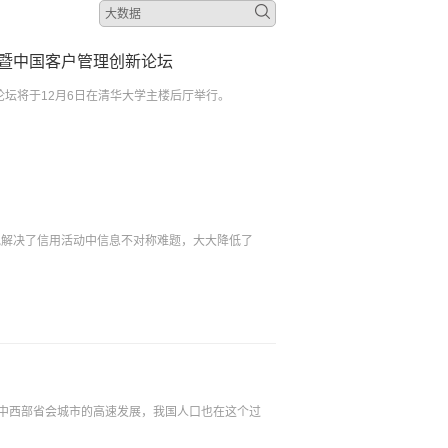
暨中国客户管理创新论坛
论坛将于12月6日在清华大学主楼后厅举行。
地解决了信用活动中信息不对称难题，大大降低了
今中西部省会城市的高速发展，我国人口也在这个过