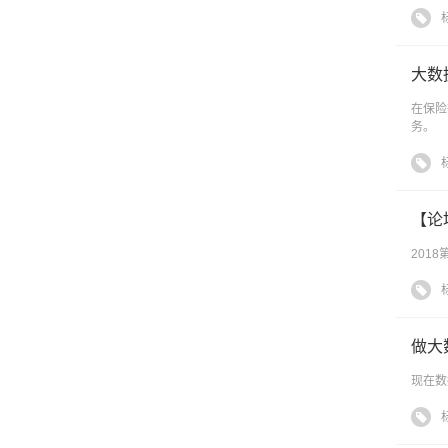
大数
在保险
务。
【论
201
做大
现在数