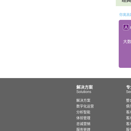
经典课
你离高
大
解决方案
专
Solutions
Se
解决方案
整
数字化运营
俱
分析智能
客
体验管理
客
忠诚营销
客
服务管理
服