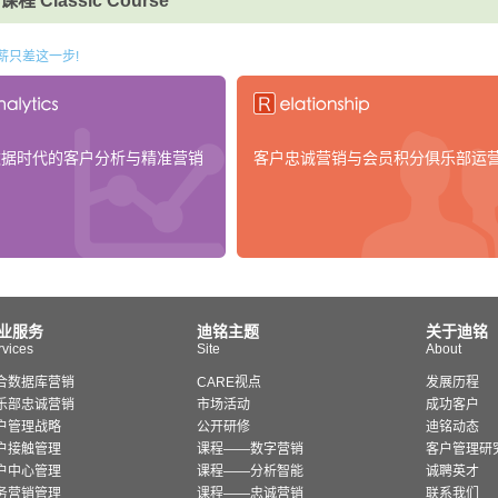
程 Classic Course
薪只差这一步!
数据时代的客户分析与精准营销
客户忠诚营销与会员积分俱乐部运
业服务
迪铭主题
关于迪铭
rvices
Site
About
合数据库营销
CARE视点
发展历程
乐部忠诚营销
市场活动
成功客户
户管理战略
公开研修
迪铭动态
户接触管理
课程——数字营销
客户管理研
户中心管理
课程——分析智能
诚聘英才
务营销管理
课程——忠诚营销
联系我们