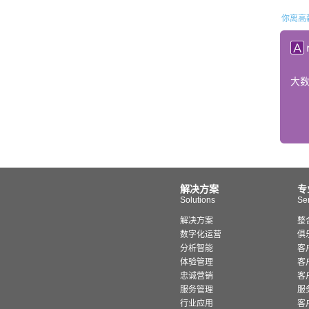
你离高
大
解决方案
专
Solutions
Se
解决方案
整
数字化运营
俱
分析智能
客
体验管理
客
忠诚营销
客
服务管理
服
行业应用
客