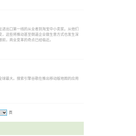
在进出口第一线的从业者到淘宝中小卖家。从他们
变，这些将推动甚至倒逼企业做生意方式也发生深
眼前，商业变革的奇点已经临近。
全球最大。搜索引擎谷歌在推出移动版地图的应用
页