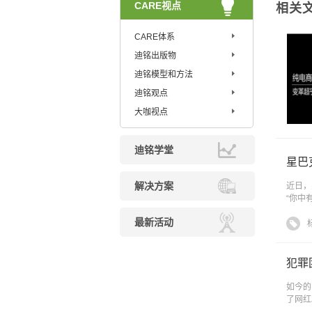
CARE视点
相关
CARE体系
迪铭出版物
迪铭模型和方法
迪铭观点
大咖视点
迪铭学堂
星巴
解决方案
近日，
“你中
最新活动
犯罪
如今的
了网红