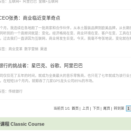
标签：
互联网+
阿里巴巴
金融+互联网
CEO张勇：商业临近变革奇点
个月，我连续在各地跑了一批商家和合作伙伴，从本土服装品牌到欧美品牌，从长期
同听到的一个高频词就是：变化。经济格局在变、商业环境在变、客户在变、工具在
。过去我们一直讲因为互联网，商业将发生巨变。今天，我毫不夸张地说，变化就在
标签：
商业变革
数字营销
渠道
银行的挑战者：星巴克、谷歌、阿里巴巴
司仅仅花了五年的时间，就成为全美最大的音乐零售商，也只花了七年就成为该行业
，在短短18个月内，就鲸吞了几家GPS龙头公司85%的市场。
标签：
传统银行
当前页 1/1
首页
| 上页 | 下页 |
尾页
| 转到第
程 Classic Course