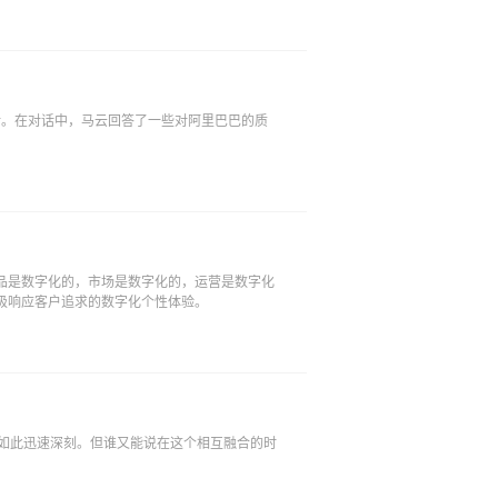
话。在对话中，马云回答了一些对阿里巴巴的质
品是数字化的，市场是数字化的，运营是数字化
极响应客户追求的数字化个性体验。
的如此迅速深刻。但谁又能说在这个相互融合的时