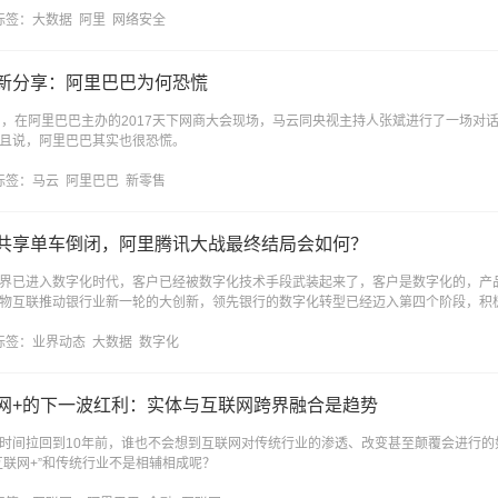
标签：
大数据
阿里
网络安全
新分享：阿里巴巴为何恐慌
日，在阿里巴巴主办的2017天下网商大会现场，马云同央视主持人张斌进行了一场对
且说，阿里巴巴其实也很恐慌。
标签：
马云
阿里巴巴
新零售
共享单车倒闭，阿里腾讯大战最终结局会如何？
界已进入数字化时代，客户已经被数字化技术手段武装起来了，客户是数字化的，产
物互联推动银行业新一轮的大创新，领先银行的数字化转型已经迈入第四个阶段，积
标签：
业界动态
大数据
数字化
网+的下一波红利：实体与互联网跨界融合是趋势
时间拉回到10年前，谁也不会想到互联网对传统行业的渗透、改变甚至颠覆会进行
互联网+”和传统行业不是相辅相成呢？