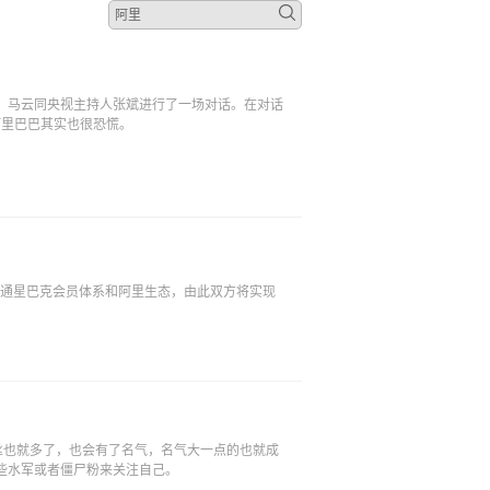
场，马云同央视主持人张斌进行了一场对话。在对话
阿里巴巴其实也很恐慌。
能打通星巴克会员体系和阿里生态，由此双方将实现
丝也就多了，也会有了名气，名气大一点的也就成
些水军或者僵尸粉来关注自己。