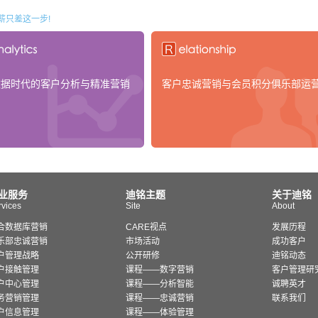
薪只差这一步!
数据时代的客户分析与精准营销
客户忠诚营销与会员积分俱乐部运
业服务
迪铭主题
关于迪铭
rvices
Site
About
合数据库营销
CARE视点
发展历程
乐部忠诚营销
市场活动
成功客户
户管理战略
公开研修
迪铭动态
户接触管理
课程——数字营销
客户管理研
户中心管理
课程——分析智能
诚聘英才
务营销管理
课程——忠诚营销
联系我们
户信息管理
课程——体验管理