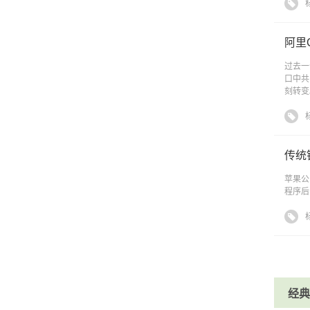
阿里
过去一
口中共
刻转变
传统
苹果公
程序后
经典课