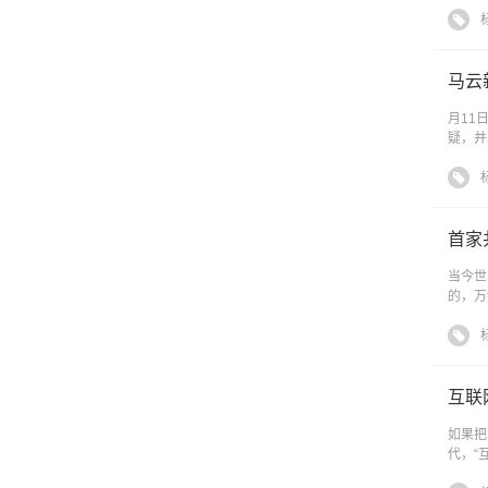
马云
月11
疑，并
首家
当今世
的，万
互联
如果把
代，“