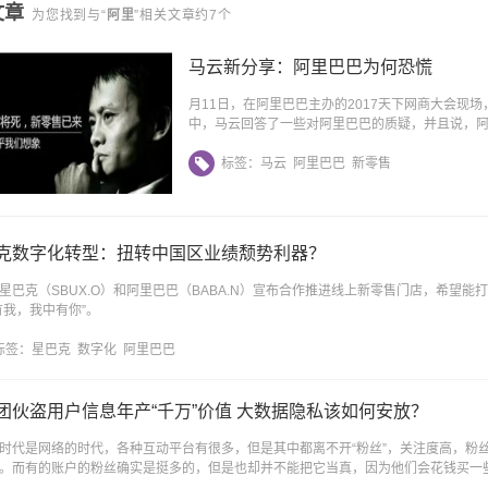
文章
为您找到与“
阿里
”相关文章约7个
马云新分享：阿里巴巴为何恐慌
月11日，在阿里巴巴主办的2017天下网商大会现
中，马云回答了一些对阿里巴巴的质疑，并且说，
标签：
马云
阿里巴巴
新零售
克数字化转型：扭转中国区业绩颓势利器？
星巴克（SBUX.O）和阿里巴巴（BABA.N）宣布合作推进线上新零售门店，希望
有我，我中有你”。
标签：
星巴克
数字化
阿里巴巴
团伙盗用户信息年产“千万”价值 大数据隐私该如何安放？
时代是网络的时代，各种互动平台有很多，但是其中都离不开“粉丝”，关注度高，粉
。而有的账户的粉丝确实是挺多的，但是也却并不能把它当真，因为他们会花钱买一