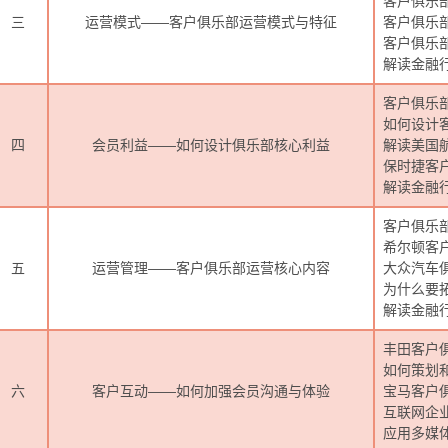
客户俱乐
三
运营模式——客户俱乐部运营模式与特征
客户俱乐
客户俱乐
解读金融
客户俱乐
如何设计
四
会员利益——如何设计俱乐部核心利益
解读美国
保时捷客
解读金融
客户俱乐
希尔顿客
五
运营管理——客户俱乐部运营核心内容
大众汽车
为什么要
解读金融
丰田客户
如何策划
六
客户互动——如何加强会员沟通与体验
宝马客户
互联网企
应用多媒