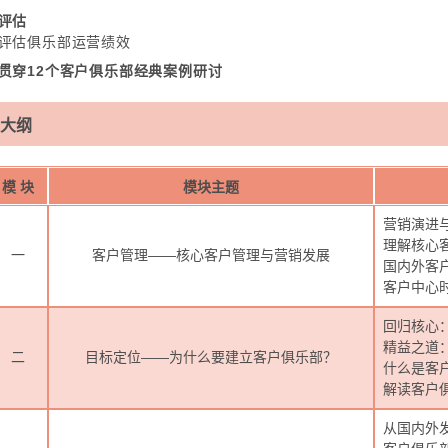
评估
评估俱乐部运营绩效
贯穿12个客户俱乐部经典案例研讨
大纲
模 块
模块主题
营销演进
理解核心
一
客户管理——核心客户管理与营销发展
国内外客
客户中心时
回归核心
精益之道
二
目标定位——为什么要建立客户俱乐部？
什么是客
解读客户
从国内外