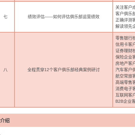
关注客户
客户俱乐
七
绩效评估——如何评估俱乐部运营绩效
正确评测
解读领先
零售银行
信用卡客
证券理财
保险企业
房地产客
八
全程贯穿12个客户俱乐部经典案例研讨
汽车客户
航空常旅
高端零售
消费电子
互联网客
B2B企业
介绍