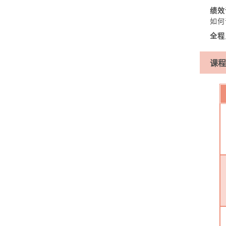
绩效
如何
全程
课程