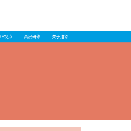
RE视点
高层研修
关于迪铭