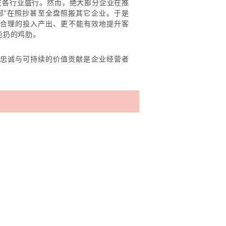
在各行业盛行。然而，绝大部分企业在推
部”在照抄甚至全盘照搬其它企业。于是
到合理的投入产出、更不能有效地提升客
能扔的鸡肋。
户忠诚与可持续的价值贡献是企业经营者